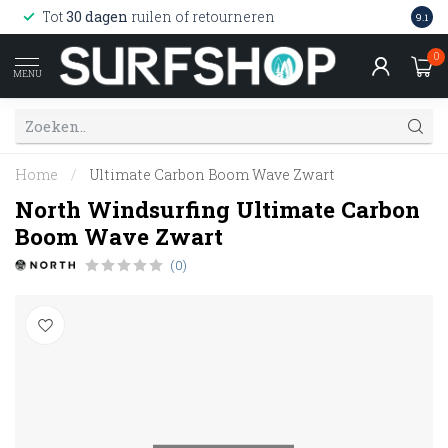
Wink
Tot
30 dagen
ruilen of retourneren
9.1
web
0
MENU
Home
/
Ultimate Carbon Boom Wave Zwart
North Windsurfing Ultimate Carbon
Boom Wave Zwart
(0)