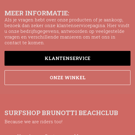
MEER INFORMATIE:
Als je vragen hebt over onze producten of je aankoop,
bezoek dan zeker onze klantenservicepagina. Hier vindt
u onze bedrijfsgegevens, antwoorden op veelgestelde
vragen en verschillende manieren om met ons in
contact te komen.
KLANTENSERVICE
ONZE WINKEL
SURFSHOP BRUNOTTI BEACHCLUB
Because we are riders too!