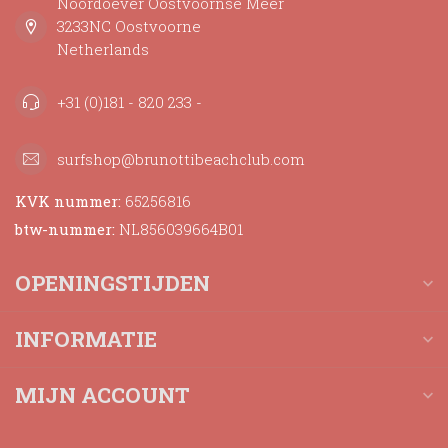
Noordoever Oostvoornse Meer
3233NC Oostvoorne
Netherlands
+31 (0)181 - 820 233 -
surfshop@brunottibeachclub.com
KVK nummer:
65256816
btw-nummer:
NL856039664B01
OPENINGSTIJDEN
INFORMATIE
MIJN ACCOUNT