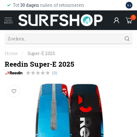
Wink
Tot
30 dagen
ruilen of retourneren
9.1
web
0
MENU
Home
/
Super-E 2025
Reedin Super-E 2025
(0)