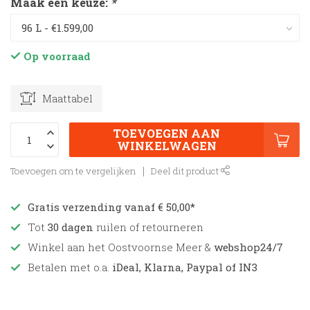
Maak een keuze:
*
Op voorraad
Maattabel
TOEVOEGEN AAN
WINKELWAGEN
Toevoegen om te vergelijken
Deel dit product
Gratis verzending vanaf € 50,00*
Tot
30 dagen
ruilen of retourneren
Winkel aan het Oostvoornse Meer &
webshop24/7
Betalen met o.a.
iDeal, Klarna, Paypal of IN3