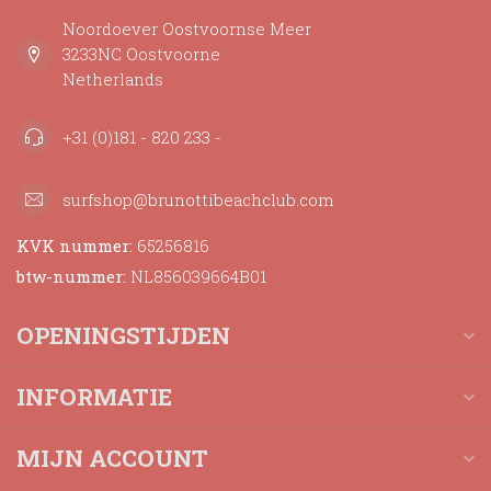
Noordoever Oostvoornse Meer
3233NC Oostvoorne
Netherlands
+31 (0)181 - 820 233 -
surfshop@brunottibeachclub.com
KVK nummer:
65256816
btw-nummer:
NL856039664B01
OPENINGSTIJDEN
INFORMATIE
MIJN ACCOUNT