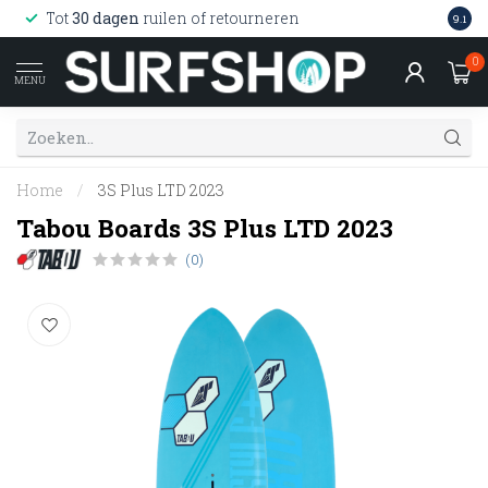
Wink
Tot
30 dagen
ruilen of retourneren
9.1
web
0
MENU
Home
/
3S Plus LTD 2023
Tabou Boards 3S Plus LTD 2023
(0)