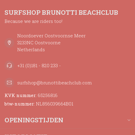
SURFSHOP BRUNOTTI BEACHCLUB
Because we are riders too!
Noordoever Oostvoornse Meer
3233NC Oostvoorne
Netherlands
+31 (0)181 - 820 233 -
surfshop@brunottibeachclub.com
KVK nummer:
65256816
btw-nummer:
NL856039664B01
OPENINGSTIJDEN