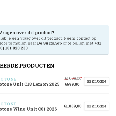
Vragen over dit product?
Heb je een vraag over dit product. Neem contact op
door te mailen naar
De Surfshop
of te bellen met
+31
(0) 181 820 233
EERDE PRODUCTEN
€1.009,00
UOTONE
BEKIJKEN
otone Unit C18 Lemon 2025
€699,00
UOTONE
€1.039,00
BEKIJKEN
otone Wing Unit C01 2026