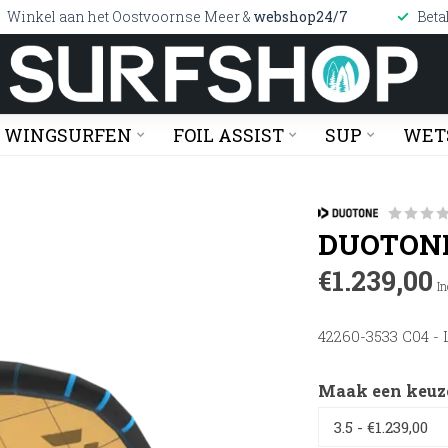
Winkel aan het Oostvoornse Meer &
webshop24/7
Beta
WINGSURFEN
FOIL ASSIST
SUP
WET
DUOTONE
€1.239,00
In
42260-3533 C04 - 
Maak een keuz