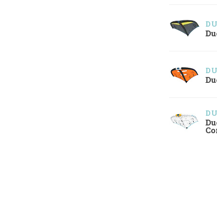
D
Du
D
Du
D
Du
Co