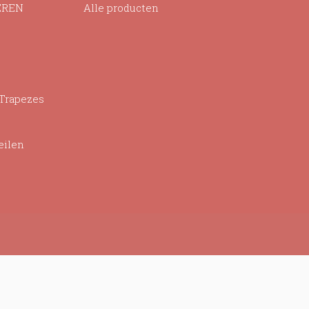
EREN
Alle producten
 Trapezes
eilen