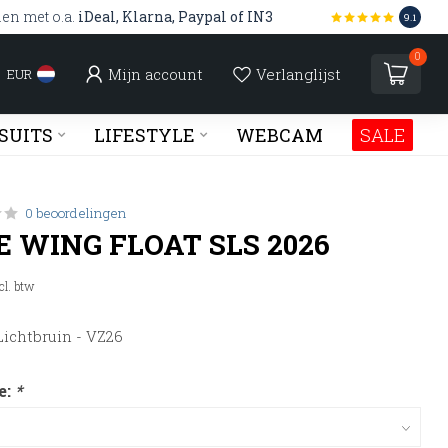
len met o.a.
iDeal, Klarna, Paypal of IN3
9.1
0
Mijn account
Verlanglijst
EUR
SUITS
LIFESTYLE
WEBCAM
SALE
0 beoordelingen
 WING FLOAT SLS 2026
cl. btw
Lichtbruin - VZ26
e:
*