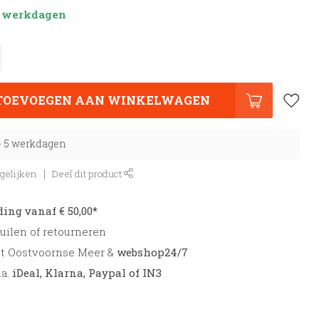
 5 werkdagen
TOEVOEGEN AAN WINKELWAGEN
 - 5 werkdagen
gelijken
Deel dit product
ding vanaf € 50,00*
uilen of retourneren
et Oostvoornse Meer &
webshop24/7
.a.
iDeal, Klarna, Paypal of IN3