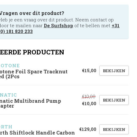
Vragen over dit product?
Heb je een vraag over dit product. Neem contact op
door te mailen naar
De Surfshop
of te bellen met
+31
(0) 181 820 233
EERDE PRODUCTEN
UOTONE
€15,00
BEKIJKEN
otone Foil Spare Tracknut
ed (2Pcs
NATIC
€10,00
BEKIJKEN
natic Multibrand Pump
€10,00
apter
RTH 
€129,00
BEKIJKEN
rth Shiftlock Handle Carbon