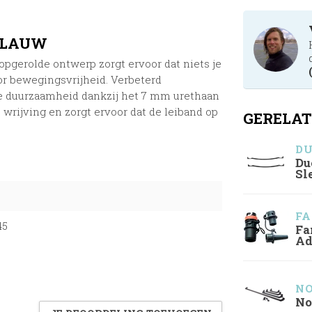
 BLAUW
et opgerolde ontwerp zorgt ervoor dat niets je
voor bewegingsvrijheid. Verbeterd
 duurzaamheid dankzij het 7 mm urethaan
wrijving en zorgt ervoor dat de leiband op
GERELAT
D
Du
Sl
FA
45
Fa
Ad
NO
No