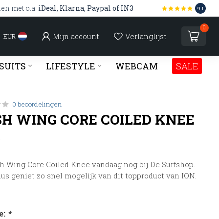
len met o.a.
iDeal, Klarna, Paypal of IN3
9.1
0
Mijn account
Verlanglijst
EUR
SUITS
LIFESTYLE
WEBCAM
SALE
0 beoordelingen
SH WING CORE COILED KNEE
w
h Wing Core Coiled Knee vandaag nog bij De Surfshop.
us geniet zo snel mogelijk van dit topproduct van ION.
e:
*