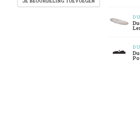
JE BEOORDELING TOEVOEGEN
D
Du
Le
D
Du
Po