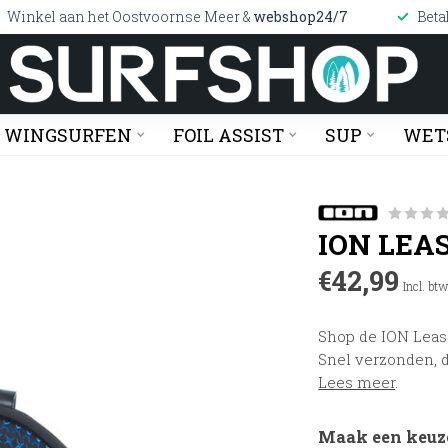
Winkel aan het Oostvoornse Meer &
webshop24/7
Beta
WINGSURFEN
FOIL ASSIST
SUP
WET
ION LEA
€42,99
Incl. bt
Shop de ION Leas
Snel verzonden, d
Lees meer
.
Maak een keuz