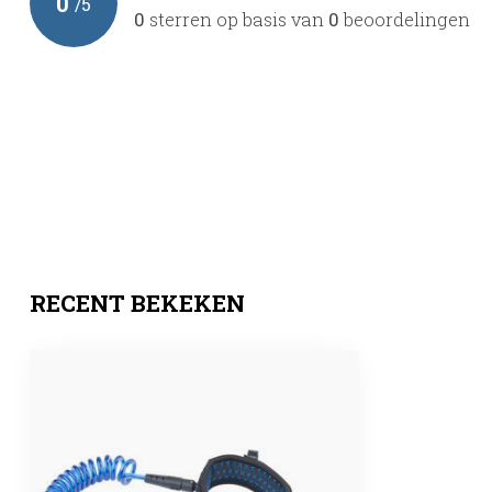
0
/
5
0
sterren op basis van
0
beoordelingen
RECENT BEKEKEN