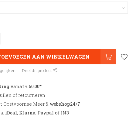
TOEVOEGEN AAN WINKELWAGEN
gelijken
Deel dit product
ding vanaf € 50,00*
uilen of retourneren
et Oostvoornse Meer &
webshop24/7
.a.
iDeal, Klarna, Paypal of IN3