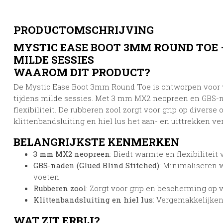
PRODUCTOMSCHRIJVING
MYSTIC EASE BOOT 3MM ROUND TOE
MILDE SESSIES
WAAROM DIT PRODUCT?
De Mystic Ease Boot 3mm Round Toe is ontworpen voor w
tijdens milde sessies.
Met 3 mm MX2 neopreen en GBS-na
flexibiliteit.
De rubberen zool zorgt voor grip op diverse 
klittenbandsluiting en hiel lus het aan- en uittrekken v
BELANGRIJKSTE KENMERKEN
3 mm MX2 neopreen
:
Biedt warmte en flexibiliteit 
GBS-naden (Glued Blind Stitched)
:
Minimaliseren w
voeten.
Rubberen zool
:
Zorgt voor grip en bescherming op 
Klittenbandsluiting en hiel lus
:
Vergemakkelijken 
WAT ZIT ERBIJ?