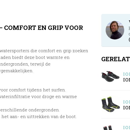
–
COMFORT EN GRIP VOOR
atersporters die comfort en grip zoeken
den biedt deze boot warmte en
GERELAT
ondergronden, terwijl de
ergemakkelijken.
IO
IO
voor comfort tijdens het surfen.
aterinfiltratie voor droge en warme
IO
IO
verschillende ondergronden.
het aan- en uittrekken van de boot.
IO