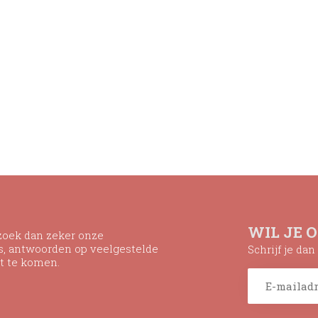
WIL JE 
ezoek dan zeker onze
ns, antwoorden op veelgestelde
Schrijf je da
t te komen.