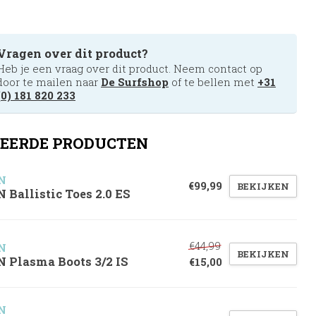
Vragen over dit product?
Heb je een vraag over dit product. Neem contact op
door te mailen naar
De Surfshop
of te bellen met
+31
(0) 181 820 233
EERDE PRODUCTEN
N
€99,99
BEKIJKEN
N Ballistic Toes 2.0 ES
€44,99
N
BEKIJKEN
N Plasma Boots 3/2 IS
€15,00
N