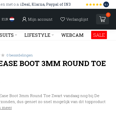
len met o.a.
iDeal, Klarna, Paypal of IN3
9.1
0
Mijn account
Verlanglijst
EUR
SUITS
LIFESTYLE
WEBCAM
SALE
0 beoordelingen
EASE BOOT 3MM ROUND TOE
w
Ease Boot 3mm Round Toe Zwart vandaag nog bij De
rzonden, dus geniet zo snel mogelijk van dit topproduct
s meer
.