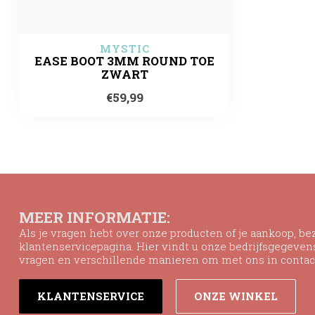
MYSTIC
EASE BOOT 3MM ROUND TOE
ZWART
€59,99
MEER INFORMATIE:
Als je vragen hebt over onze producten of je aankoop, b
klantenservicepagina. Hier vindt u onze bedrijfsgegeve
vragen en verschillende manieren om met ons in contac
KLANTENSERVICE
ONZE WINKEL