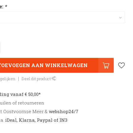
e:
*
TOEVOEGEN AAN WINKELWAGEN
gelijken
Deel dit product
ding vanaf € 50,00*
uilen of retourneren
et Oostvoornse Meer &
webshop24/7
.a.
iDeal, Klarna, Paypal of IN3