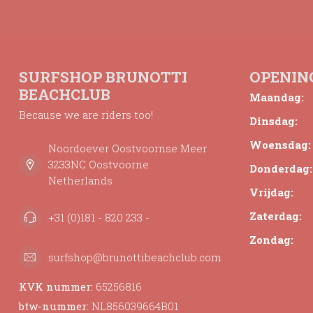
SURFSHOP BRUNOTTI
OPENIN
BEACHCLUB
Maandag:
Because we are riders too!
Dinsdag:
Woensdag:
Noordoever Oostvoornse Meer
3233NC Oostvoorne
Donderdag:
Netherlands
Vrijdag:
Zaterdag:
+31 (0)181 - 820 233 -
Zondag:
surfshop@brunottibeachclub.com
KVK nummer:
65256816
btw-nummer:
NL856039664B01