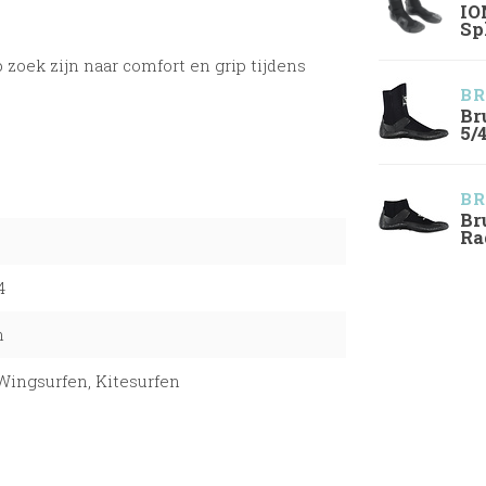
IO
Sp
p zoek zijn naar comfort en grip tijdens
BR
Br
5/
BR
Br
Ra
4
n
Wingsurfen, Kitesurfen