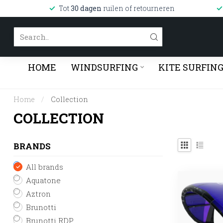
Tot
30 dagen
ruilen of retourneren
HOME
WINDSURFING
KITE SURFIN
Home
/
Collection
COLLECTION
BRANDS
All brands
Aquatone
Aztron
Brunotti
Brunotti RDP