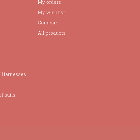
My orders
My wishlist
Compare
All products
f Harnesses
f sails