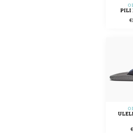
O
PILI
€
O
ULEL