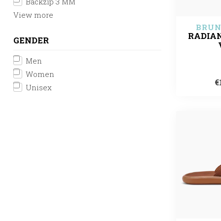
Backzip 3 MM
View more
BRUN
RADIA
GENDER
Men
Women
€
Unisex