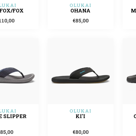
LUKAI
OLUKAI
 FOX/FOX
OHANA
M
110,00
€85,00
LUKAI
OLUKAI
E SLIPPER
KI'I
€85,00
€80,00