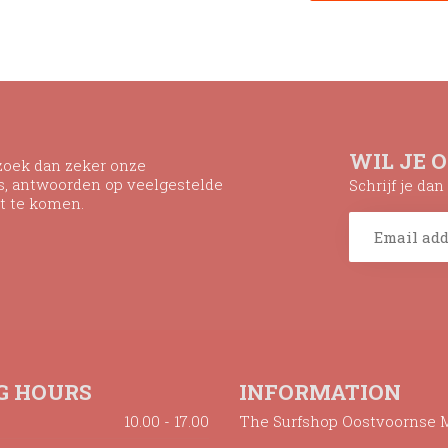
WIL JE 
ezoek dan zeker onze
ns, antwoorden op veelgestelde
Schrijf je da
t te komen.
G HOURS
INFORMATION
10.00 - 17.00
The Surfshop Oostvoornse 