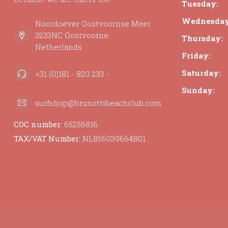
Tuesday:
Wednesday
Noordoever Oostvoornse Meer
3233NC Oostvoorne
Thursday:
Netherlands
Friday:
Saturday:
+31 (0)181 - 820 233 -
Sunday:
surfshop@brunottibeachclub.com
COC number:
65256816
TAX/VAT Number:
NL856039664B01