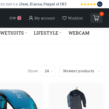
len met o.a.
iDeal, Klarna, Paypal of IN3
9.1
0
My account
Wishlist
EUR
WETSUITS
LIFESTYLE
WEBCAM
Show: