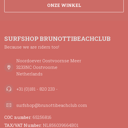
ONZE WINKEL
SURFSHOP BRUNOTTIBEACHCLUB
Because we are riders too!
Noordoever Oostvoornse Meer
3233NC Oostvoorne
Netherlands
+31 (0)181 - 820 233 -
surfshop@brunottibeachclub.com
COC number:
65256816
TAX/VAT Number:
NL856039664B01