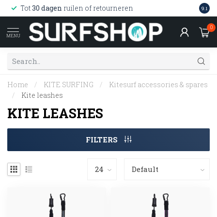
Wink
Tot
30 dagen
ruilen of retourneren
9.1
web
0
MENU
Home
/
KITE SURFING
/
Kitesurf accessories & spares
/
Kite leashes
KITE LEASHES
FILTERS