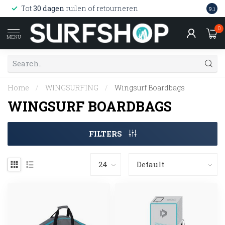
Wink
Tot
30 dagen
ruilen of retourneren
9.1
web
0
MENU
Home
/
WINGSURFING
/
Wingsurf Boardbags
WINGSURF BOARDBAGS
FILTERS