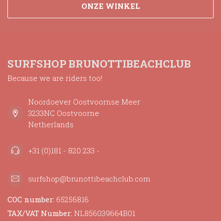
ONZE WINKEL
SURFSHOP BRUNOTTIBEACHCLUB
Because we are riders too!
Noordoever Oostvoornse Meer
3233NC Oostvoorne
Netherlands
+31 (0)181 - 820 233 -
surfshop@brunottibeachclub.com
COC number:
65256816
TAX/VAT Number:
NL856039664B01