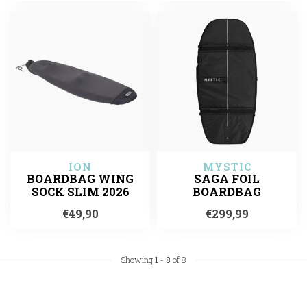
ION
MYSTIC
BOARDBAG WING
SAGA FOIL
SOCK SLIM 2026
BOARDBAG
€49,90
€299,99
Showing
1
-
8
of 8