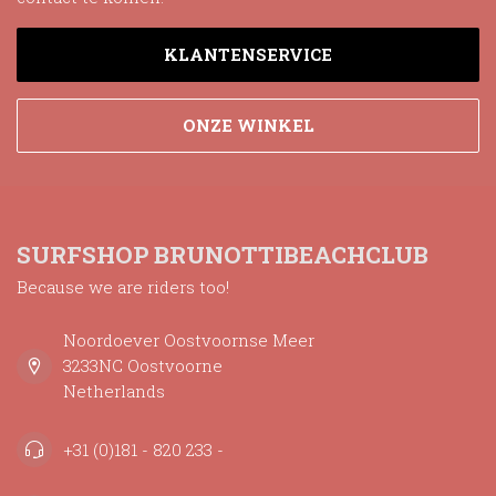
KLANTENSERVICE
ONZE WINKEL
SURFSHOP BRUNOTTIBEACHCLUB
Because we are riders too!
Noordoever Oostvoornse Meer
3233NC Oostvoorne
Netherlands
+31 (0)181 - 820 233 -