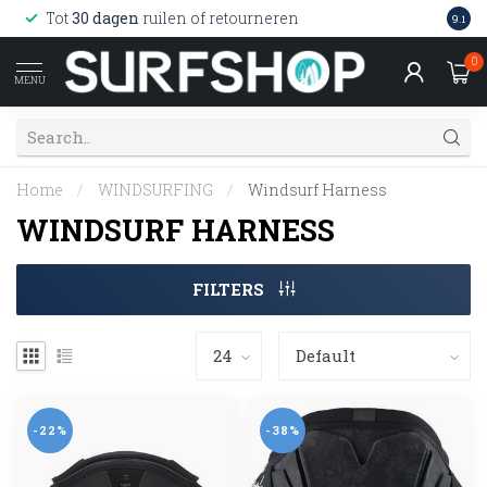
Wink
Tot
30 dagen
ruilen of retourneren
9.1
web
0
MENU
Home
/
WINDSURFING
/
Windsurf Harness
WINDSURF HARNESS
FILTERS
-22%
-38%