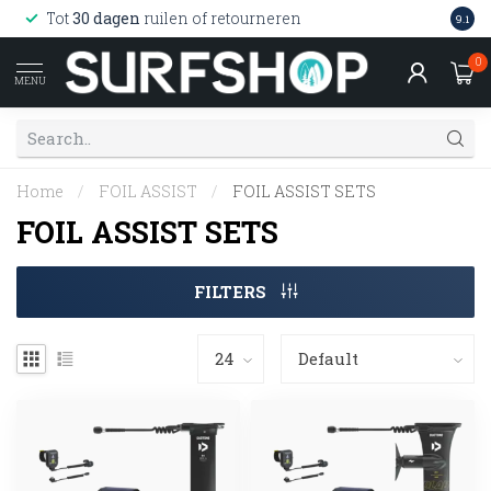
Wink
Tot
30 dagen
ruilen of retourneren
9.1
web
0
MENU
Home
/
FOIL ASSIST
/
FOIL ASSIST SETS
FOIL ASSIST SETS
FILTERS