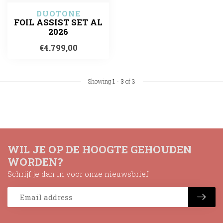
DUOTONE
FOIL ASSIST SET AL
2026
€4.799,00
Showing
1
-
3
of 3
WIL JE OP DE HOOGTE GEHOUDEN
WORDEN?
Schrijf je dan in voor onze nieuwsbrief