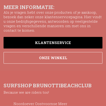
MEER INFORMATIE:
Als je vragen hebt over onze producten of je aankoop,
bezoek dan zeker onze klantenservicepagina. Hier vindt
u onze bedrijfsgegevens, antwoorden op veelgestelde
vragen en verschillende manieren om met ons in
contact te komen.
KLANTENSERVICE
ONZE WINKEL
SURFSHOP BRUNOTTIBEACHCLUB
Because we are riders too!
Noordoever Oostvoornse Meer