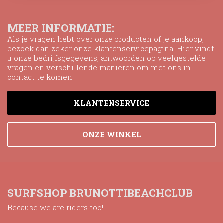
MEER INFORMATIE:
Als je vragen hebt over onze producten of je aankoop,
bezoek dan zeker onze klantenservicepagina. Hier vindt
u onze bedrijfsgegevens, antwoorden op veelgestelde
vragen en verschillende manieren om met ons in
contact te komen.
KLANTENSERVICE
ONZE WINKEL
SURFSHOP BRUNOTTIBEACHCLUB
Because we are riders too!