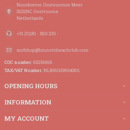
Noordoever Oostvoornse Meer
3233NC Oostvoorne
Netherlands
+31 (0)181 - 820 233 -
surfshop@brunottibeachclub.com
COC number:
65256816
TAX/VAT Number:
NL856039664B01
OPENING HOURS
INFORMATION
MY ACCOUNT