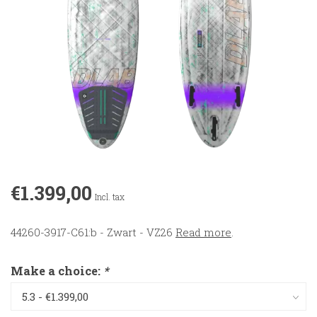
€1.399,00
Incl. tax
44260-3917-C61:b - Zwart - VZ26
Read more
.
Make a choice:
*