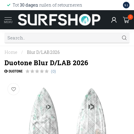
Wink
Tot
30 dagen
ruilen of retourneren
9.1
web
0
MENU
Home
/
Blur D/LAB 2026
Duotone Blur D/LAB 2026
(0)