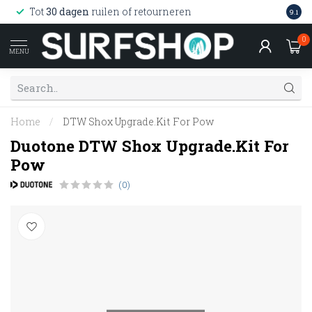
Wink
Tot
30 dagen
ruilen of retourneren
9.1
web
0
MENU
Home
/
DTW Shox Upgrade.Kit For Pow
Duotone DTW Shox Upgrade.Kit For
Pow
(0)