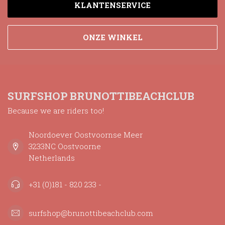
KLANTENSERVICE
ONZE WINKEL
SURFSHOP BRUNOTTIBEACHCLUB
Because we are riders too!
Noordoever Oostvoornse Meer
3233NC Oostvoorne
Netherlands
+31 (0)181 - 820 233 -
surfshop@brunottibeachclub.com