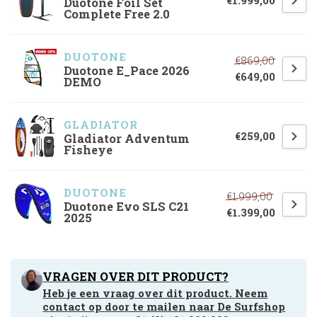
€1.999,00
Duotone Foil Set
Complete Free 2.0
DUOTONE
€869,00
Duotone E_Pace 2026
€649,00
DEMO
GLADIATOR
€259,00
Gladiator Adventum
Fisheye
DUOTONE
€1.999,00
Duotone Evo SLS C21
€1.399,00
2025
VRAGEN OVER DIT PRODUCT?
Heb je een vraag over dit product. Neem
contact op door te mailen naar
De Surfshop