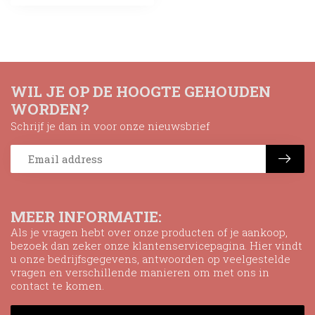
WIL JE OP DE HOOGTE GEHOUDEN
WORDEN?
Schrijf je dan in voor onze nieuwsbrief
MEER INFORMATIE:
Als je vragen hebt over onze producten of je aankoop,
bezoek dan zeker onze klantenservicepagina. Hier vindt
u onze bedrijfsgegevens, antwoorden op veelgestelde
vragen en verschillende manieren om met ons in
contact te komen.