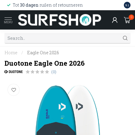
Wink
Tot
30 dagen
ruilen of retourneren
9.1
web
0
MENU
Home
/
Eagle One 2026
Duotone Eagle One 2026
(0)