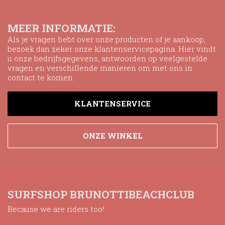
MEER INFORMATIE:
Als je vragen hebt over onze producten of je aankoop,
bezoek dan zeker onze klantenservicepagina. Hier vindt
u onze bedrijfsgegevens, antwoorden op veelgestelde
vragen en verschillende manieren om met ons in
contact te komen.
KLANTENSERVICE
ONZE WINKEL
SURFSHOP BRUNOTTIBEACHCLUB
Because we are riders too!