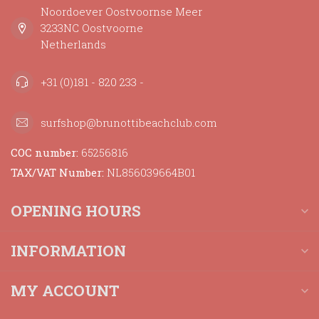
Noordoever Oostvoornse Meer
3233NC Oostvoorne
Netherlands
+31 (0)181 - 820 233 -
surfshop@brunottibeachclub.com
COC number:
65256816
TAX/VAT Number:
NL856039664B01
OPENING HOURS
INFORMATION
MY ACCOUNT