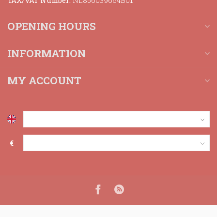
TAX/VAT Number:
NL856039664B01
OPENING HOURS
INFORMATION
MY ACCOUNT
€