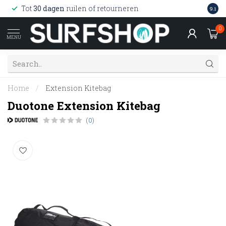
Wink
Tot
30 dagen
ruilen of retourneren
9.1
web
0
MENU
Home
/
Extension Kitebag
Duotone Extension Kitebag
(0)