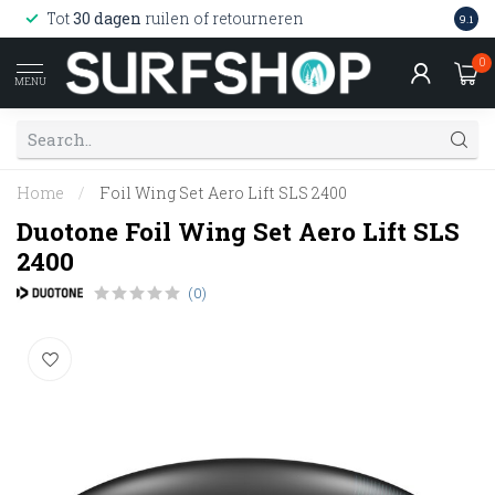
Wink
Tot
30 dagen
ruilen of retourneren
9.1
web
0
MENU
Home
/
Foil Wing Set Aero Lift SLS 2400
Duotone Foil Wing Set Aero Lift SLS
2400
(0)