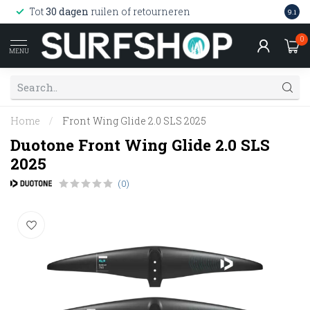
Wink
Tot
30 dagen
ruilen of retourneren
9.1
web
0
MENU
Home
/
Front Wing Glide 2.0 SLS 2025
Duotone Front Wing Glide 2.0 SLS
2025
(0)