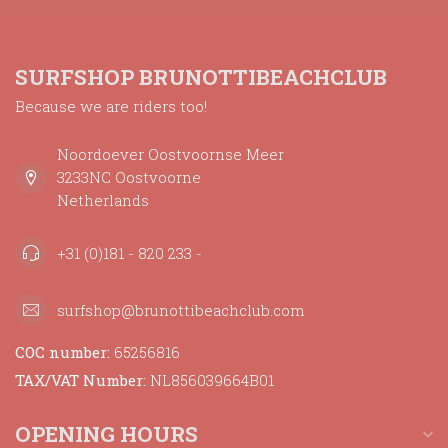
SURFSHOP BRUNOTTIBEACHCLUB
Because we are riders too!
Noordoever Oostvoornse Meer
3233NC Oostvoorne
Netherlands
+31 (0)181 - 820 233 -
surfshop@brunottibeachclub.com
COC number:
65256816
TAX/VAT Number:
NL856039664B01
OPENING HOURS