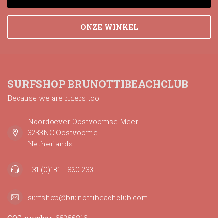
ONZE WINKEL
SURFSHOP BRUNOTTIBEACHCLUB
Because we are riders too!
Noordoever Oostvoornse Meer
3233NC Oostvoorne
Netherlands
+31 (0)181 - 820 233 -
surfshop@brunottibeachclub.com
COC number:
65256816