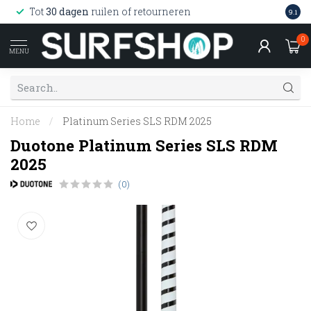
Wink
Tot
30 dagen
ruilen of retourneren
9.1
web
0
MENU
Home
/
Platinum Series SLS RDM 2025
Duotone Platinum Series SLS RDM
2025
(0)