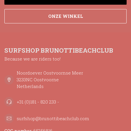
ONZE WINKEL
SURFSHOP BRUNOTTIBEACHCLUB
Because we are riders too!
Noordoever Oostvoornse Meer
3233NC Oostvoorne
Netherlands
+31 (0)181 - 820 233 -
surfshop@brunottibeachclub.com
COC number:
65256816