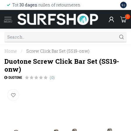
Wink
Tot
30 dagen
ruilen of retourneren
9.1
web
0
MENU
Home
/
Screw Click Bar Set (SS19-onw)
Duotone Screw Click Bar Set (SS19-
onw)
(0)