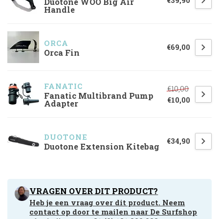
€39,90
Duotone WOO Big Air
Handle
ORCA
€69,00
Orca Fin
FANATIC
€10,00
Fanatic Multibrand Pump
€10,00
Adapter
DUOTONE
€34,90
Duotone Extension Kitebag
VRAGEN OVER DIT PRODUCT?
Heb je een vraag over dit product. Neem
contact op door te mailen naar
De Surfshop