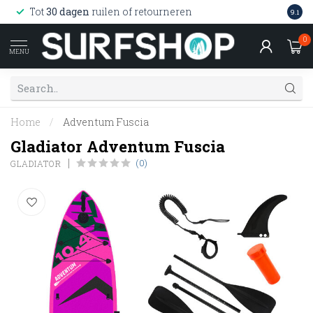
Wink
Tot
30 dagen
ruilen of retourneren
9.1
web
0
MENU
Home
/
Adventum Fuscia
Gladiator Adventum Fuscia
(0)
GLADIATOR