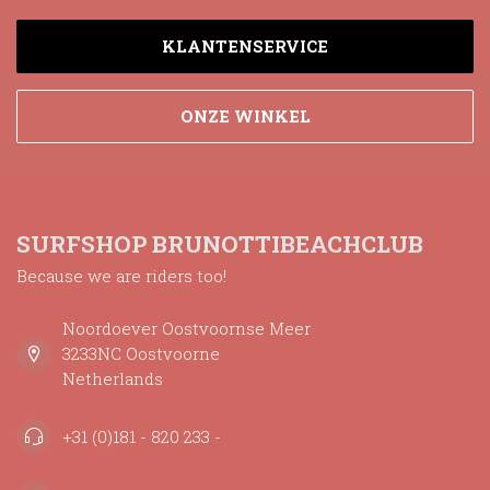
KLANTENSERVICE
ONZE WINKEL
SURFSHOP BRUNOTTIBEACHCLUB
Because we are riders too!
Noordoever Oostvoornse Meer
3233NC Oostvoorne
Netherlands
+31 (0)181 - 820 233 -