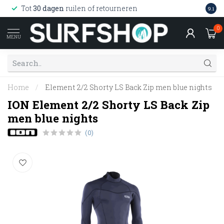
Wink
Tot
30 dagen
ruilen of retourneren
9.1
web
0
MENU
Home
/
Element 2/2 Shorty LS Back Zip men blue nights
ION Element 2/2 Shorty LS Back Zip
men blue nights
(0)