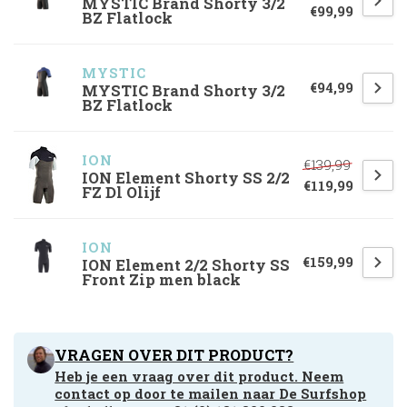
MYSTIC Brand Shorty 3/2
€99,99
BZ Flatlock
MYSTIC
€94,99
MYSTIC Brand Shorty 3/2
BZ Flatlock
ION
€139,99
ION Element Shorty SS 2/2
€119,99
FZ Dl Olijf
ION
€159,99
ION Element 2/2 Shorty SS
Front Zip men black
VRAGEN OVER DIT PRODUCT?
Heb je een vraag over dit product. Neem
contact op door te mailen naar
De Surfshop