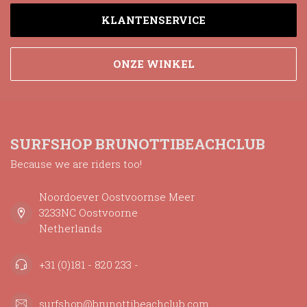
KLANTENSERVICE
ONZE WINKEL
SURFSHOP BRUNOTTIBEACHCLUB
Because we are riders too!
Noordoever Oostvoornse Meer
3233NC Oostvoorne
Netherlands
+31 (0)181 - 820 233 -
surfshop@brunottibeachclub.com