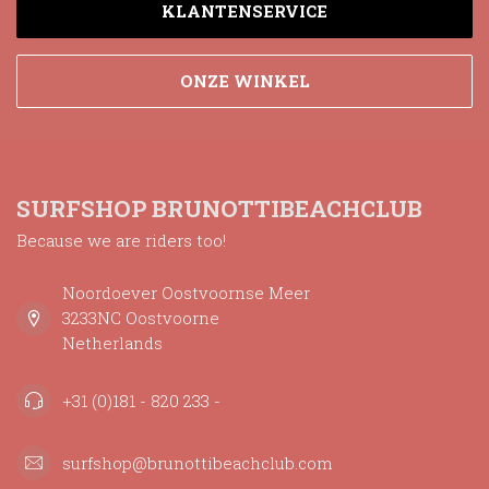
KLANTENSERVICE
ONZE WINKEL
SURFSHOP BRUNOTTIBEACHCLUB
Because we are riders too!
Noordoever Oostvoornse Meer
3233NC Oostvoorne
Netherlands
+31 (0)181 - 820 233 -
surfshop@brunottibeachclub.com