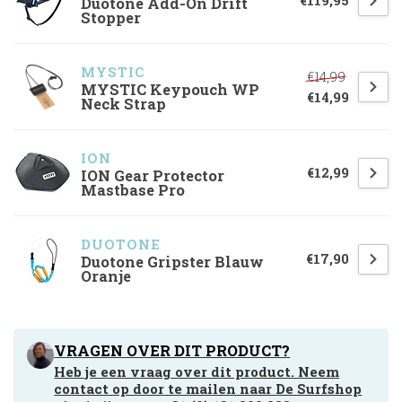
€119,95
Duotone Add-On Drift
Stopper
MYSTIC
€14,99
MYSTIC Keypouch WP
€14,99
Neck Strap
ION
€12,99
ION Gear Protector
Mastbase Pro
DUOTONE
€17,90
Duotone Gripster Blauw
Oranje
VRAGEN OVER DIT PRODUCT?
Heb je een vraag over dit product. Neem
contact op door te mailen naar
De Surfshop