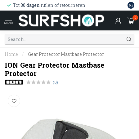
Wink
Tot
30 dagen
ruilen of retourneren
9.1
web
0
MENU
Home
/
Gear Protector Mastbase Protector
ION Gear Protector Mastbase
Protector
(0)