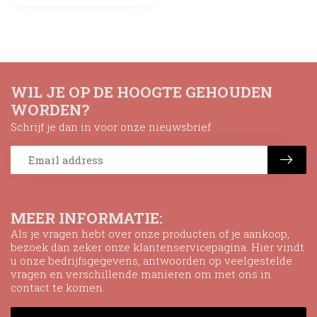
WIL JE OP DE HOOGTE GEHOUDEN
WORDEN?
Schrijf je dan in voor onze nieuwsbrief
MEER INFORMATIE:
Als je vragen hebt over onze producten of je aankoop,
bezoek dan zeker onze klantenservicepagina. Hier vindt
u onze bedrijfsgegevens, antwoorden op veelgestelde
vragen en verschillende manieren om met ons in
contact te komen.