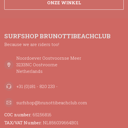
ONZE WINKEL
SURFSHOP BRUNOTTIBEACHCLUB
Because we are riders too!
Noordoever Oostvoornse Meer
3233NC Oostvoorne
Netherlands
+31 (0)181 - 820 233 -
surfshop@brunottibeachclub.com
COC number:
65256816
TAX/VAT Number:
NL856039664B01