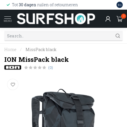
Wink
Tot
30 dagen
ruilen of retourneren
9.1
web
0
MENU
Home
/
MissPack black
ION MissPack black
(0)