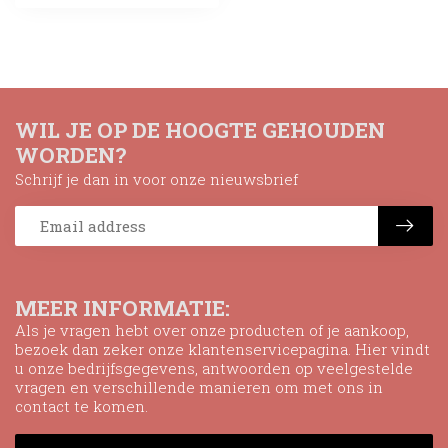
WIL JE OP DE HOOGTE GEHOUDEN
WORDEN?
Schrijf je dan in voor onze nieuwsbrief
MEER INFORMATIE:
Als je vragen hebt over onze producten of je aankoop,
bezoek dan zeker onze klantenservicepagina. Hier vindt
u onze bedrijfsgegevens, antwoorden op veelgestelde
vragen en verschillende manieren om met ons in
contact te komen.