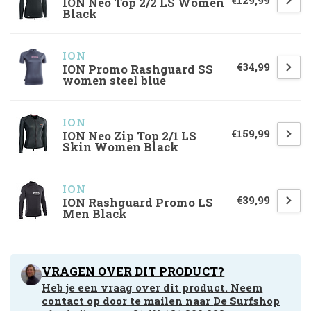
€129,99
ION Neo Top 2/2 LS Women
Black
ION
€34,99
ION Promo Rashguard SS
women steel blue
ION
€159,99
ION Neo Zip Top 2/1 LS
Skin Women Black
ION
€39,99
ION Rashguard Promo LS
Men Black
VRAGEN OVER DIT PRODUCT?
Heb je een vraag over dit product. Neem
contact op door te mailen naar
De Surfshop