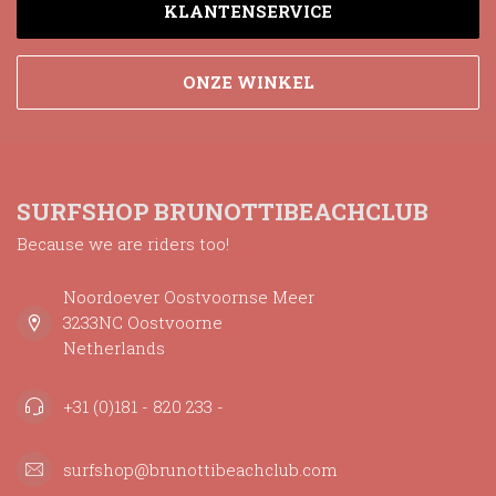
KLANTENSERVICE
ONZE WINKEL
SURFSHOP BRUNOTTIBEACHCLUB
Because we are riders too!
Noordoever Oostvoornse Meer
3233NC Oostvoorne
Netherlands
+31 (0)181 - 820 233 -
surfshop@brunottibeachclub.com