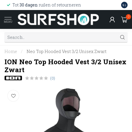
Wink
Tot
30 dagen
ruilen of retourneren
9.1
web
0
MENU
Home
/
Neo Top Hooded Vest 3/2 Unisex Zwart
ION Neo Top Hooded Vest 3/2 Unisex
Zwart
(0)