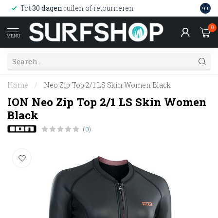
Wink
Tot
30 dagen
ruilen of retourneren
9.1
web
0
MENU
Home
/
Neo Zip Top 2/1 LS Skin Women Black
ION Neo Zip Top 2/1 LS Skin Women
Black
(0)