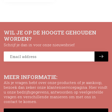
WIL JE OP DE HOOGTE GEHOUDEN
WORDEN?
Schrijf je dan in voor onze nieuwsbrief
MEER INFORMATIE:
Als je vragen hebt over onze producten of je aankoop,
bezoek dan zeker onze klantenservicepagina. Hier vindt
u onze bedrijfsgegevens, antwoorden op veelgestelde
vragen en verschillende manieren om met ons in
contact te komen.