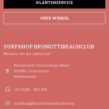
KLANTENSERVICE
ONZE WINKEL
SURFSHOP BRUNOTTIBEACHCLUB
Because we are riders too!
Noordoever Oostvoornse Meer
3233NC Oostvoorne
Netherlands
+31 (0)181 - 820 233 -
surfshop@brunottibeachclub.com