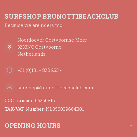
SURFSHOP BRUNOTTIBEACHCLUB
Because we are riders too!
Noordoever Oostvoornse Meer
3233NC Oostvoorne
Netherlands
+31 (0)181 - 820 233 -
surfshop@brunottibeachclub.com
COC number:
65256816
TAX/VAT Number:
NL856039664B01
OPENING HOURS