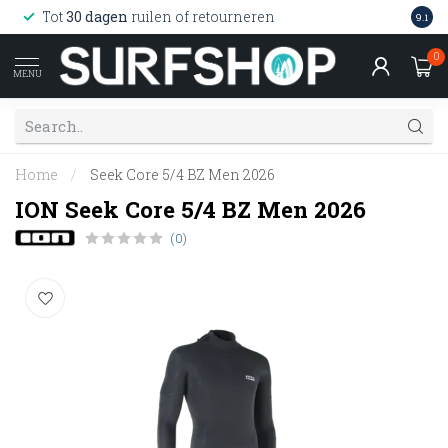
Wink
Tot
30 dagen
ruilen of retourneren
9.1
web
0
MENU
Home
/
Seek Core 5/4 BZ Men 2026
ION Seek Core 5/4 BZ Men 2026
(0)