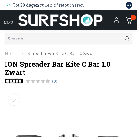
Wink
Tot
30 dagen
ruilen of retourneren
9.1
web
0
MENU
Home
/
Spreader Bar Kite C Bar 1.0 Zwart
ION Spreader Bar Kite C Bar 1.0
Zwart
(0)