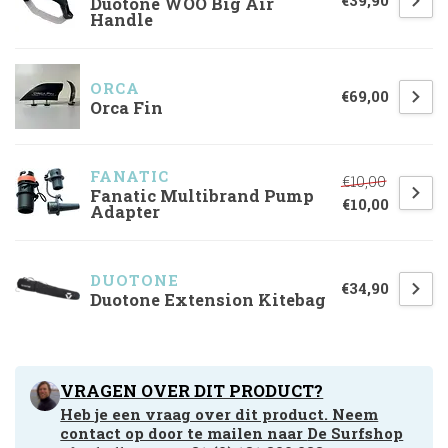
€39,90
Duotone WOO Big Air
Handle
ORCA
€69,00
Orca Fin
FANATIC
€10,00
Fanatic Multibrand Pump
€10,00
Adapter
DUOTONE
€34,90
Duotone Extension Kitebag
VRAGEN OVER DIT PRODUCT?
Heb je een vraag over dit product. Neem
contact op door te mailen naar
De Surfshop