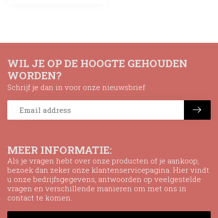
WIL JE OP DE HOOGTE GEHOUDEN
WORDEN?
Schrijf je dan in voor onze nieuwsbrief
MEER INFORMATIE:
Als je vragen hebt over onze producten of je aankoop,
bezoek dan zeker onze klantenservicepagina. Hier vindt
u onze bedrijfsgegevens, antwoorden op veelgestelde
vragen en verschillende manieren om met ons in
contact te komen.