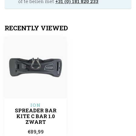
of te bellen met
+31 (0) 181 820 233
RECENTLY VIEWED
ION
SPREADER BAR
KITE C BAR 1.0
ZWART
€89,99