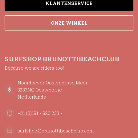
KLANTENSERVICE
ONZE WINKEL
SURFSHOP BRUNOTTIBEACHCLUB
Because we are riders too!
Noordoever Oostvoornse Meer
3233NC Oostvoorne
Netherlands
+31 (0)181 - 820 233 -
surfshop@brunottibeachclub.com