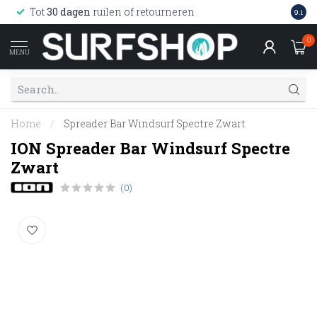
Wink
Tot
30 dagen
ruilen of retourneren
9.1
web
0
MENU
Home
/
Spreader Bar Windsurf Spectre Zwart
ION Spreader Bar Windsurf Spectre
Zwart
(0)