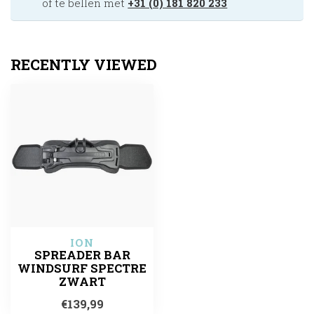
of te bellen met
+31 (0) 181 820 233
RECENTLY VIEWED
ION
SPREADER BAR
WINDSURF SPECTRE
ZWART
€139,99