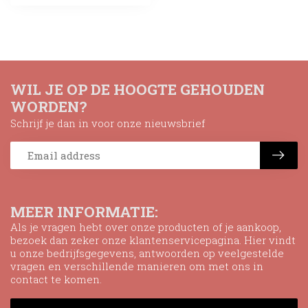
WIL JE OP DE HOOGTE GEHOUDEN
WORDEN?
Schrijf je dan in voor onze nieuwsbrief
MEER INFORMATIE:
Als je vragen hebt over onze producten of je aankoop,
bezoek dan zeker onze klantenservicepagina. Hier vindt
u onze bedrijfsgegevens, antwoorden op veelgestelde
vragen en verschillende manieren om met ons in
contact te komen.