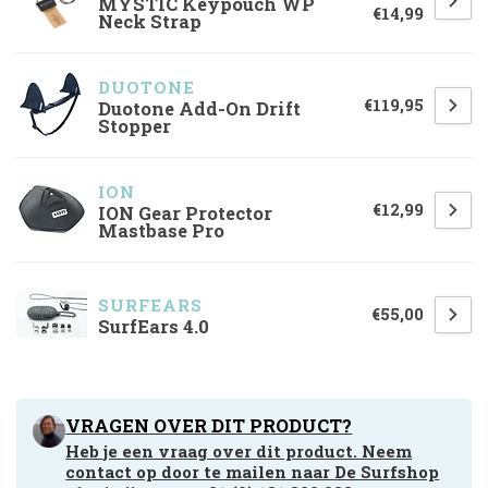
MYSTIC Keypouch WP
€14,99
Neck Strap
DUOTONE
€119,95
Duotone Add-On Drift
Stopper
ION
€12,99
ION Gear Protector
Mastbase Pro
SURFEARS
€55,00
SurfEars 4.0
VRAGEN OVER DIT PRODUCT?
Heb je een vraag over dit product. Neem
contact op door te mailen naar
De Surfshop