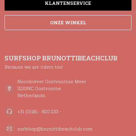
KLANTENSERVICE
ONZE WINKEL
SURFSHOP BRUNOTTIBEACHCLUB
Because we are riders too!
Noordoever Oostvoornse Meer
3233NC Oostvoorne
Netherlands
+31 (0)181 - 820 233 -
surfshop@brunottibeachclub.com