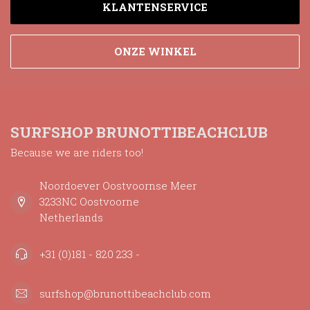
KLANTENSERVICE
ONZE WINKEL
SURFSHOP BRUNOTTIBEACHCLUB
Because we are riders too!
Noordoever Oostvoornse Meer
3233NC Oostvoorne
Netherlands
+31 (0)181 - 820 233 -
surfshop@brunottibeachclub.com