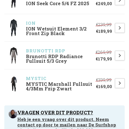
ION Seek Core 5/4 FZ 2025
€249,00
ION
€239,99
ION Wetsuit Element 3/2
€189,99
Front Zip Black
BRUNOTTI RDP
€269,99
Brunotti RDP Radiance
€179,99
Fullsuit 5/3 Grey
MYSTIC
€339,99
MYSTIC Marshall Fullsuit
€169,00
4/3Mm Fzip Zwart
VRAGEN OVER DIT PRODUCT?
Heb je een vraag over dit product. Neem
contact op door te mailen naar
De Surfshop