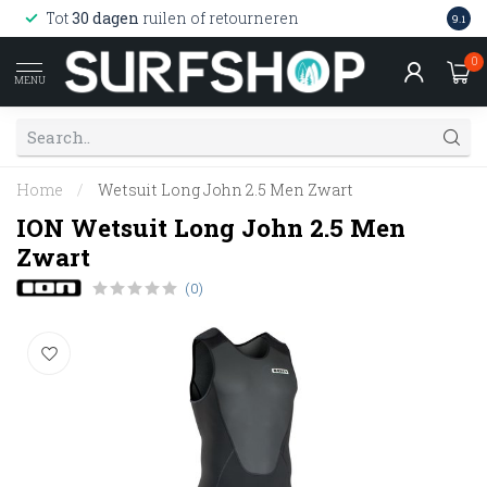
Wink
Tot
30 dagen
ruilen of retourneren
9.1
web
0
MENU
Home
/
Wetsuit Long John 2.5 Men Zwart
ION Wetsuit Long John 2.5 Men
Zwart
(0)