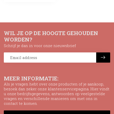
WIL JE OP DE HOOGTE GEHOUDEN
WORDEN?
Schrijf je dan in voor onze nieuwsbrief
MEER INFORMATIE:
Als je vragen hebt over onze producten of je aankoop,
bezoek dan zeker onze klantenservicepagina. Hier vindt
u onze bedrijfsgegevens, antwoorden op veelgestelde
vragen en verschillende manieren om met ons in
contact te komen.