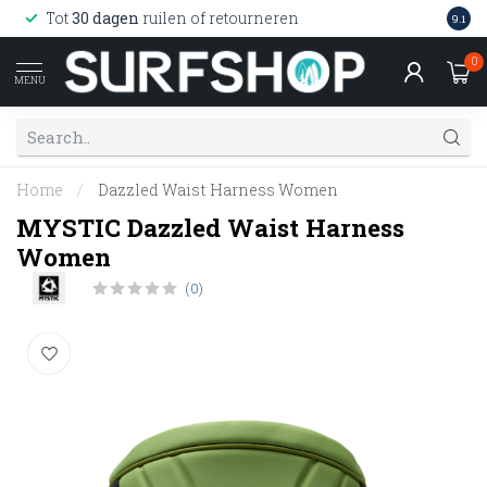
Wink
Tot
30 dagen
ruilen of retourneren
9.1
web
0
MENU
Home
/
Dazzled Waist Harness Women
MYSTIC Dazzled Waist Harness
Women
(0)