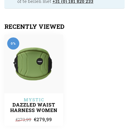
of te bellen met
+31 (0) 181 820 233
RECENTLY VIEWED
0%
MYSTIC
DAZZLED WAIST
HARNESS WOMEN
€279,99
€279,99