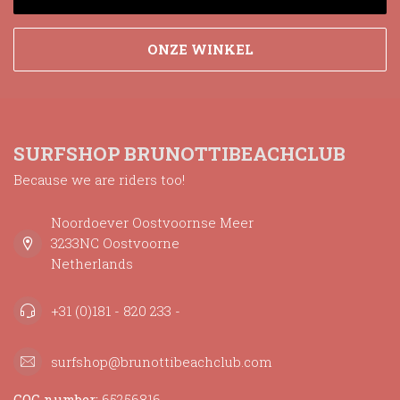
ONZE WINKEL
SURFSHOP BRUNOTTIBEACHCLUB
Because we are riders too!
Noordoever Oostvoornse Meer
3233NC Oostvoorne
Netherlands
+31 (0)181 - 820 233 -
surfshop@brunottibeachclub.com
COC number:
65256816