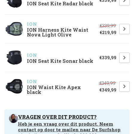
€339,99
ION Seat Kite Radar black
ION
€339,99
ION Harness Kite Waist
€219,99
Nova Light Olive
ION
€339,99
ION Seat Kite Sonar black
ION
€349,99
ION Waist Kite Apex
€349,99
black
VRAGEN OVER DIT PRODUCT?
Heb je een vraag over dit product. Neem
contact op door te mailen naar
De Surfshop