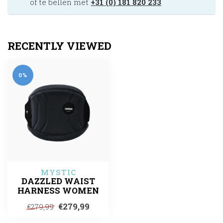
of te bellen met
+31 (0) 181 820 233
RECENTLY VIEWED
0%
MYSTIC
DAZZLED WAIST
HARNESS WOMEN
€279,99
€279,99