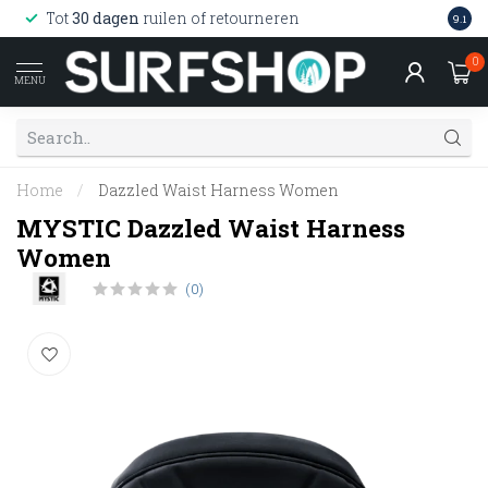
Wink
Tot
30 dagen
ruilen of retourneren
9.1
web
0
MENU
Home
/
Dazzled Waist Harness Women
MYSTIC Dazzled Waist Harness
Women
(0)