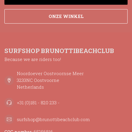
ONZE WINKEL
SURFSHOP BRUNOTTIBEACHCLUB
Because we are riders too!
Noordoever Oostvoornse Meer
3233NC Oostvoorne
Netherlands
+31 (0)181 - 820 233 -
surfshop@brunottibeachclub.com
COC number:
65256816