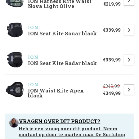
ION Harness Kite Waist
€219,99
Nova Light Olive
ION
€339,99
ION Seat Kite Sonar black
ION
€339,99
ION Seat Kite Radar black
ION
€349,99
ION Waist Kite Apex
€349,99
black
VRAGEN OVER DIT PRODUCT?
Heb je een vraag over dit product. Neem
contact op door te mailen naar
De Surfshop