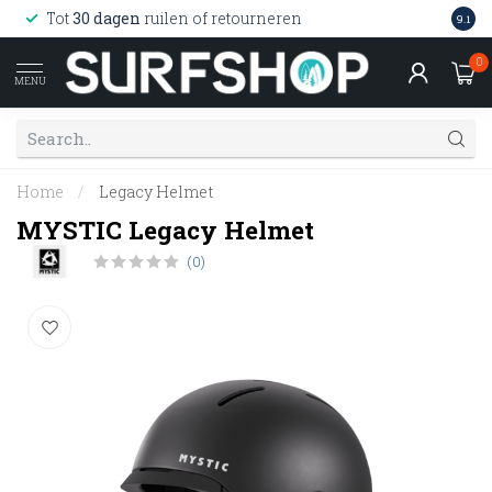
Wink
Tot
30 dagen
ruilen of retourneren
9.1
web
0
MENU
Home
/
Legacy Helmet
MYSTIC Legacy Helmet
(0)