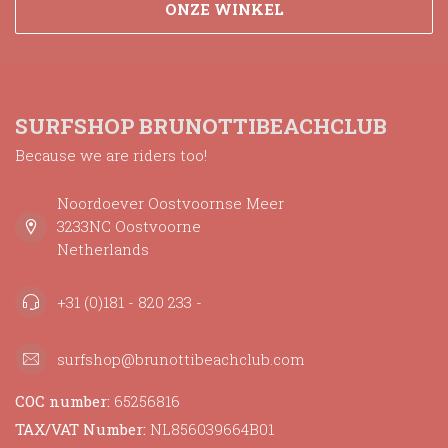
ONZE WINKEL
SURFSHOP BRUNOTTIBEACHCLUB
Because we are riders too!
Noordoever Oostvoornse Meer
3233NC Oostvoorne
Netherlands
+31 (0)181 - 820 233 -
surfshop@brunottibeachclub.com
COC number:
65256816
TAX/VAT Number:
NL856039664B01