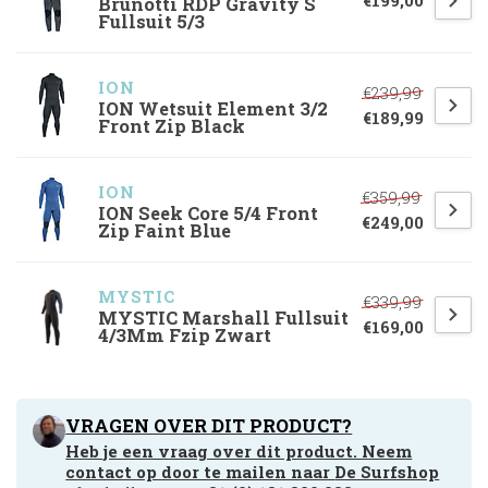
€199,00
Brunotti RDP Gravity S
Fullsuit 5/3
ION
€239,99
ION Wetsuit Element 3/2
€189,99
Front Zip Black
ION
€359,99
ION Seek Core 5/4 Front
€249,00
Zip Faint Blue
MYSTIC
€339,99
MYSTIC Marshall Fullsuit
€169,00
4/3Mm Fzip Zwart
VRAGEN OVER DIT PRODUCT?
Heb je een vraag over dit product. Neem
contact op door te mailen naar
De Surfshop