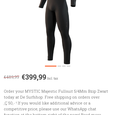
€399,99
€489,99
Incl. tax
Order your MYSTIC Majestic Fullsuit 5/4Mm Bzip Zwart
today at De Surfshop. Free shipping on orders over
‚Ç¨50,- ! If you would like additional advice or a
competitive price, please use our WhatsApp chat
function at the bottom right of the page!
Read more
.