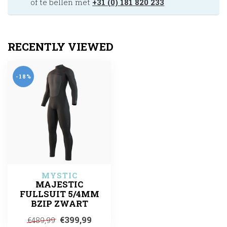
of te bellen met
+31 (0) 181 820 233
RECENTLY VIEWED
-18%
MYSTIC
MAJESTIC
FULLSUIT 5/4MM
BZIP ZWART
€399,99
€489,99