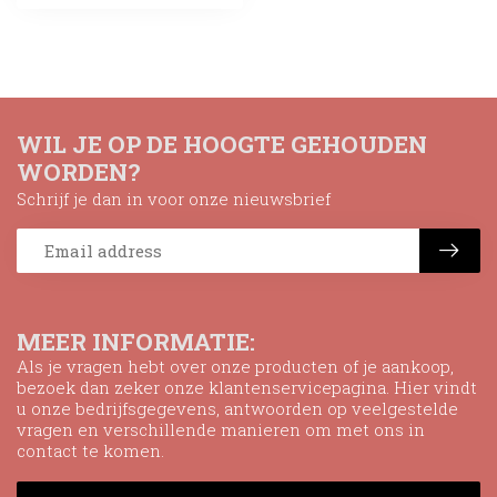
WIL JE OP DE HOOGTE GEHOUDEN
WORDEN?
Schrijf je dan in voor onze nieuwsbrief
MEER INFORMATIE:
Als je vragen hebt over onze producten of je aankoop,
bezoek dan zeker onze klantenservicepagina. Hier vindt
u onze bedrijfsgegevens, antwoorden op veelgestelde
vragen en verschillende manieren om met ons in
contact te komen.