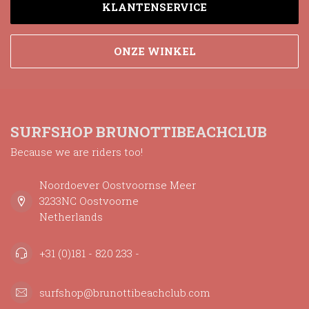
KLANTENSERVICE
ONZE WINKEL
SURFSHOP BRUNOTTIBEACHCLUB
Because we are riders too!
Noordoever Oostvoornse Meer
3233NC Oostvoorne
Netherlands
+31 (0)181 - 820 233 -
surfshop@brunottibeachclub.com