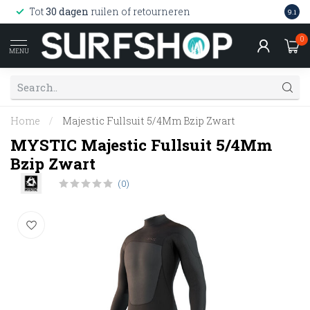
Wink
Tot
30 dagen
ruilen of retourneren
9.1
web
0
MENU
Home
/
Majestic Fullsuit 5/4Mm Bzip Zwart
MYSTIC Majestic Fullsuit 5/4Mm
Bzip Zwart
(0)