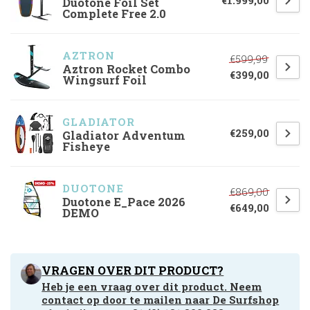
€1.999,00
Duotone Foil Set
Complete Free 2.0
AZTRON
€599,99
Aztron Rocket Combo
€399,00
Wingsurf Foil
GLADIATOR
€259,00
Gladiator Adventum
Fisheye
DUOTONE
€869,00
Duotone E_Pace 2026
€649,00
DEMO
VRAGEN OVER DIT PRODUCT?
Heb je een vraag over dit product. Neem
contact op door te mailen naar
De Surfshop