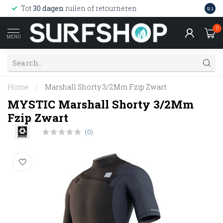
Wink
Tot
30 dagen
ruilen of retourneren
9.1
web
0
MENU
Home
/
Marshall Shorty 3/2Mm Fzip Zwart
MYSTIC Marshall Shorty 3/2Mm
Fzip Zwart
(0)