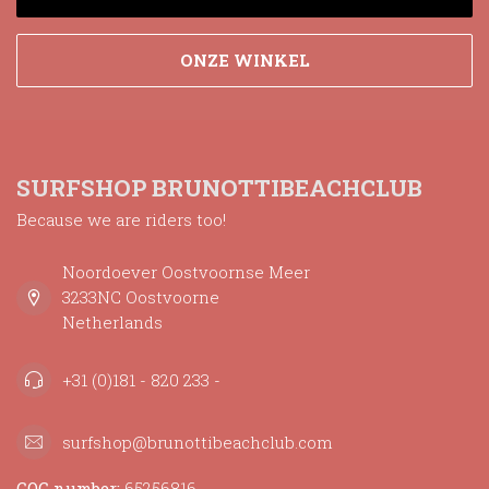
ONZE WINKEL
SURFSHOP BRUNOTTIBEACHCLUB
Because we are riders too!
Noordoever Oostvoornse Meer
3233NC Oostvoorne
Netherlands
+31 (0)181 - 820 233 -
surfshop@brunottibeachclub.com
COC number:
65256816