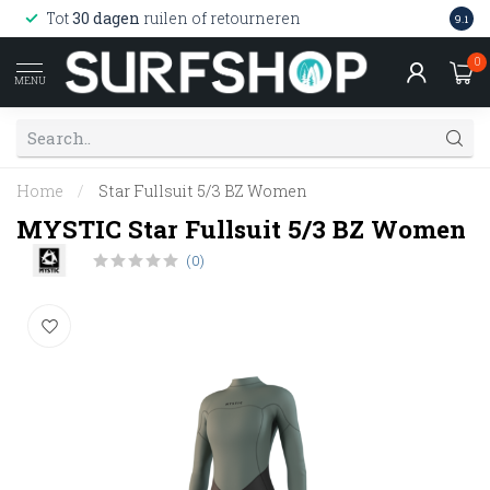
Wink
Tot
30 dagen
ruilen of retourneren
9.1
web
0
MENU
Home
/
Star Fullsuit 5/3 BZ Women
MYSTIC Star Fullsuit 5/3 BZ Women
(0)