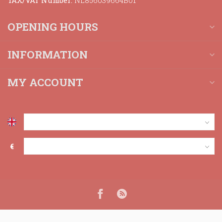
TAX/VAT Number:
NL856039664B01
OPENING HOURS
INFORMATION
MY ACCOUNT
€