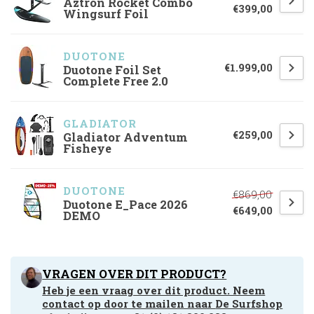
Aztron Rocket Combo
€399,00
Wingsurf Foil
DUOTONE
€1.999,00
Duotone Foil Set
Complete Free 2.0
GLADIATOR
€259,00
Gladiator Adventum
Fisheye
DUOTONE
€869,00
Duotone E_Pace 2026
€649,00
DEMO
VRAGEN OVER DIT PRODUCT?
Heb je een vraag over dit product. Neem
contact op door te mailen naar
De Surfshop