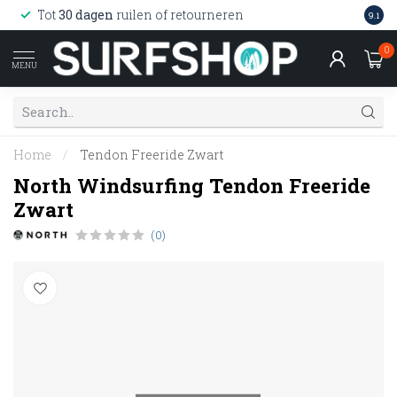
Wink
Tot
30 dagen
ruilen of retourneren
9.1
web
0
MENU
Home
/
Tendon Freeride Zwart
North Windsurfing Tendon Freeride
Zwart
(0)