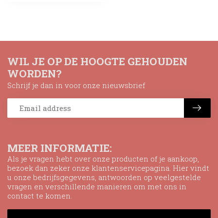
WIL JE OP DE HOOGTE GEHOUDEN
WORDEN?
Schrijf je dan in voor onze nieuwsbrief
MEER INFORMATIE:
Als je vragen hebt over onze producten of je aankoop,
bezoek dan zeker onze klantenservicepagina. Hier vindt
u onze bedrijfsgegevens, antwoorden op veelgestelde
vragen en verschillende manieren om met ons in
contact te komen.