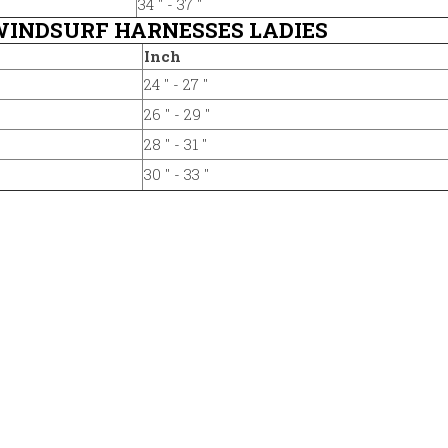
34 '' - 37 ''
 WINDSURF HARNESSES LADIES
Inch
24 '' - 27 ''
26 '' - 29 ''
28 '' - 31 ''
30 '' - 33 ''