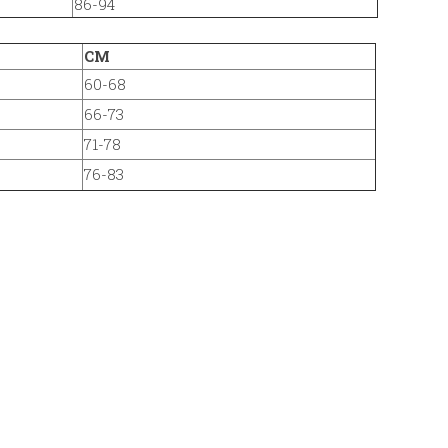
86-94
CM
60-68
66-73
71-78
76-83