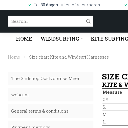
Tot
30 dagen
ruilen of retourneren
HOME
WINDSURFING
KITE SURFIN
Home
/
Size chart Kite and Windsurf Harnesses
SIZE 
The Surfshop Oostvoornse Meer
KITE &
Measure
webcam
XS
S.
General terms & conditions
M.
L.
Payment methods