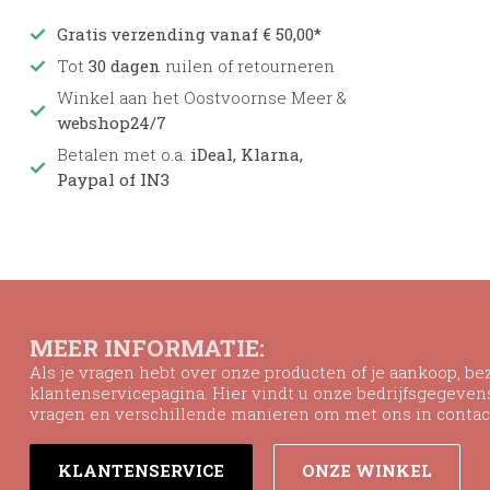
Gratis verzending vanaf € 50,00*
Tot
30 dagen
ruilen of retourneren
Winkel aan het Oostvoornse Meer &
webshop24/7
Betalen met o.a.
iDeal, Klarna,
Paypal of IN3
MEER INFORMATIE:
Als je vragen hebt over onze producten of je aankoop, b
klantenservicepagina. Hier vindt u onze bedrijfsgegeve
vragen en verschillende manieren om met ons in contac
KLANTENSERVICE
ONZE WINKEL