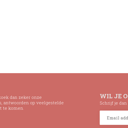
WIL JE 
ezoek dan zeker onze
ns, antwoorden op veelgestelde
Schrijf je da
t te komen.