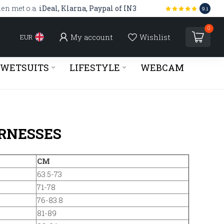
len met o.a.
iDeal, Klarna, Paypal of IN3
9.1
0
My account
Wishlist
EUR
WETSUITS
LIFESTYLE
WEBCAM
ARNESSES
CM
63.5-73
71-78
76-83.8
81-89