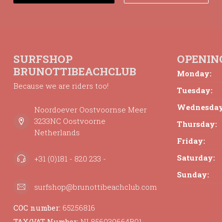
SURFSHOP
OPENIN
BRUNOTTIBEACHCLUB
Monday:
Because we are riders too!
Tuesday:
Wednesday
Noordoever Oostvoornse Meer
3233NC Oostvoorne
Thursday:
Netherlands
Friday:
Saturday:
+31 (0)181 - 820 233 -
Sunday:
surfshop@brunottibeachclub.com
COC number:
65256816
TAX/VAT Number:
NL856039664B01