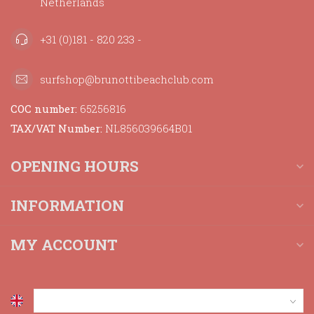
Netherlands
+31 (0)181 - 820 233 -
surfshop@brunottibeachclub.com
COC number:
65256816
TAX/VAT Number:
NL856039664B01
OPENING HOURS
INFORMATION
MY ACCOUNT