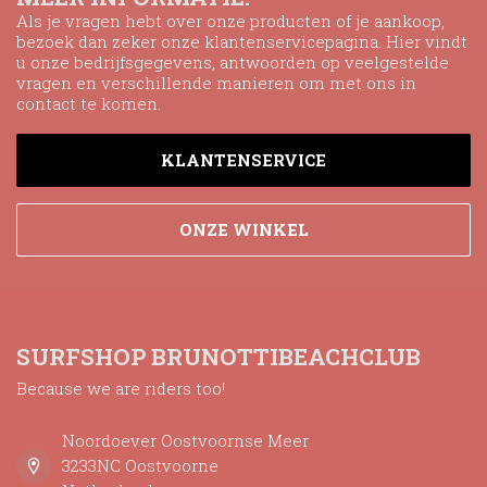
Als je vragen hebt over onze producten of je aankoop,
bezoek dan zeker onze klantenservicepagina. Hier vindt
u onze bedrijfsgegevens, antwoorden op veelgestelde
vragen en verschillende manieren om met ons in
contact te komen.
KLANTENSERVICE
ONZE WINKEL
SURFSHOP BRUNOTTIBEACHCLUB
Because we are riders too!
Noordoever Oostvoornse Meer
3233NC Oostvoorne