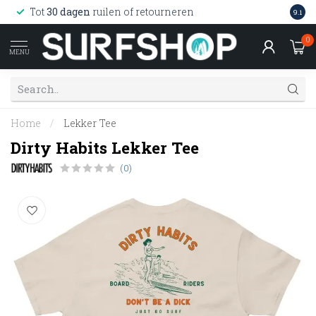
Wink
Tot
30 dagen
ruilen of retourneren
9.1
web
0
MENU
Home
/
Lekker Tee
Dirty Habits Lekker Tee
(0)