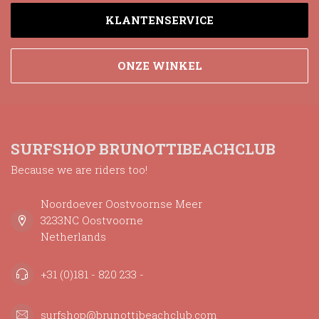
KLANTENSERVICE
ONZE WINKEL
SURFSHOP BRUNOTTIBEACHCLUB
Because we are riders too!
Noordoever Oostvoornse Meer
3233NC Oostvoorne
Netherlands
+31 (0)181 - 820 233 -
surfshop@brunottibeachclub.com