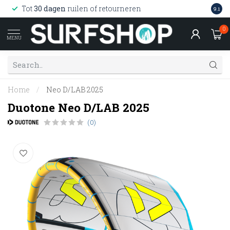
Wink
Tot
30 dagen
ruilen of retourneren
9.1
web
0
MENU
Home
/
Neo D/LAB 2025
Duotone Neo D/LAB 2025
(0)